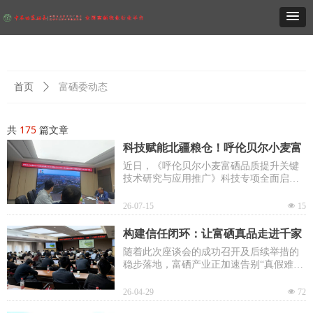
富硒委动态
首页
ꄲ
共
175
篇文章
科技赋能北疆粮仓！呼伦贝尔小麦富
硒关键技术研究与示范项目启动
近日，《呼伦贝尔小麦富硒品质提升关键
技术研究与应用推广》科技专项全面启动
实施。
26-07-15
넶
15
构建信任闭环：让富硒真品走进千家
万户
随着此次座谈会的成功召开及后续举措的
稳步落地，富硒产业正加速告别“真假难
辨”的混乱期，迈向“标准统一、信任贯
通、产销通畅”的高质量发展新阶段
26-04-29
넶
72