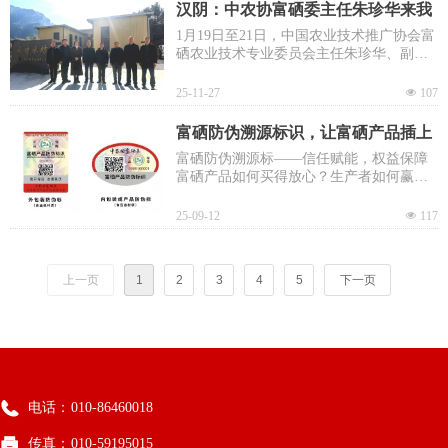
汉阴：中农协富硒委主任朱珍华来我
县考察富硒产业
1月19日至21日，中国农业技术推广协会富
硒农业技术专业委员会主任朱珍华、副主
任崔亚丽、中国富硒产业研究院正高级农
艺师唐德剑等一行来汉阴考察指导富硒产
25-11-27
넶
107
业高质量发展工作
富硒防伪溯源标识，让富硒产品插上
信任的翅膀
富硒防伪溯源标——信任赋能，权益保障
富硒产品如何买得放心？生产者如何赢得
信任？中农协富硒委公益赋能，重磅推出
——富硒防伪溯源标！
25-09-12
넶
117
上一页
1
2
3
4
5
下一页
电话：
010-86460018
传真：
010-59195015