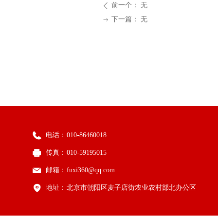
前一个：
无
ꄴ
下一篇：
无
ꁹ
电话：
010-86460018
传真：
010-59195015
邮箱：
fuxi360@qq.com
地址：
北京市朝阳区麦子店街农业农村部北办公区